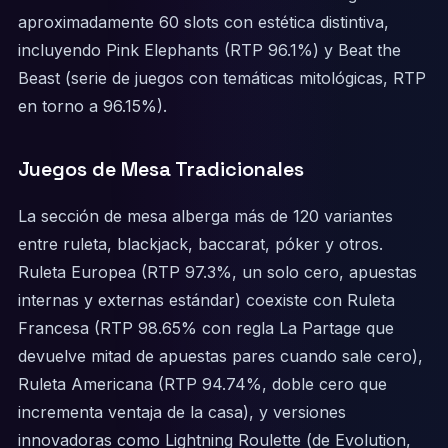
aproximadamente 60 slots con estética distintiva,
incluyendo Pink Elephants (RTP 96.1%) y Beat the
Beast (serie de juegos con temáticas mitológicas, RTP
en torno a 96.15%).
Juegos de Mesa Tradicionales
La sección de mesa alberga más de 120 variantes
entre ruleta, blackjack, baccarat, póker y otros.
Ruleta Europea (RTP 97.3%, un solo cero, apuestas
internas y externas estándar) coexiste con Ruleta
Francesa (RTP 98.65% con regla La Partage que
devuelve mitad de apuestas pares cuando sale cero),
Ruleta Americana (RTP 94.74%, doble cero que
incrementa ventaja de la casa), y versiones
innovadoras como Lightning Roulette (de Evolution,