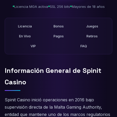
Licencia MGA activa
SSL 256 bits
Mayores de 18 años
Licencia
Bonos
Juegos
En Vivo
Pagos
Retiros
VIP
FAQ
Información General de Spinit
Casino
Spinit Casino inició operaciones en 2016 bajo
supervisión directa de la Malta Gaming Authority,
entidad que mantiene uno de los marcos regulatorios