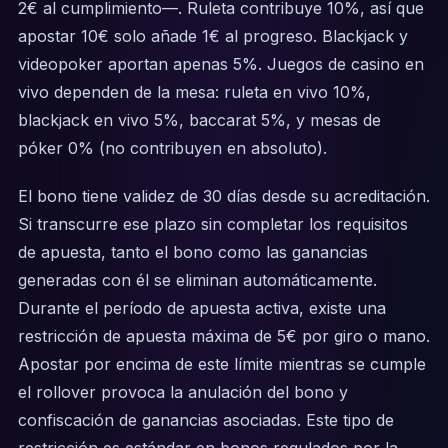
2€ al cumplimiento—. Ruleta contribuye 10%, así que
apostar 10€ solo añade 1€ al progreso. Blackjack y
videopoker aportan apenas 5%. Juegos de casino en
vivo dependen de la mesa: ruleta en vivo 10%,
blackjack en vivo 5%, baccarat 5%, y mesas de
póker 0% (no contribuyen en absoluto).
El bono tiene validez de 30 días desde su acreditación.
Si transcurre ese plazo sin completar los requisitos
de apuesta, tanto el bono como las ganancias
generadas con él se eliminan automáticamente.
Durante el período de apuesta activa, existe una
restricción de apuesta máxima de 5€ por giro o mano.
Apostar por encima de este límite mientras se cumple
el rollover provoca la anulación del bono y
confiscación de ganancias asociadas. Este tipo de
restricción es estándar en bonos regulados por la