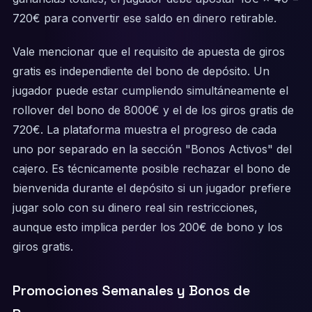
720€ para convertir ese saldo en dinero retirable.
Vale mencionar que el requisito de apuesta de giros
gratis es independiente del bono de depósito. Un
jugador puede estar cumpliendo simultáneamente el
rollover del bono de 8000€ y el de los giros gratis de
720€. La plataforma muestra el progreso de cada
uno por separado en la sección "Bonos Activos" del
cajero. Es técnicamente posible rechazar el bono de
bienvenida durante el depósito si un jugador prefiere
jugar solo con su dinero real sin restricciones,
aunque esto implica perder los 200€ de bono y los
giros gratis.
Promociones Semanales y Bonos de