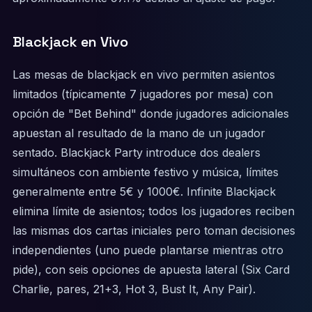
Blackjack en Vivo
Las mesas de blackjack en vivo permiten asientos
limitados (típicamente 7 jugadores por mesa) con
opción de "Bet Behind" donde jugadores adicionales
apuestan al resultado de la mano de un jugador
sentado. Blackjack Party introduce dos dealers
simultáneos con ambiente festivo y música, límites
generalmente entre 5€ y 1000€. Infinite Blackjack
elimina límite de asientos; todos los jugadores reciben
las mismas dos cartas iniciales pero toman decisiones
independientes (uno puede plantarse mientras otro
pide), con seis opciones de apuesta lateral (Six Card
Charlie, pares, 21+3, Hot 3, Bust It, Any Pair).