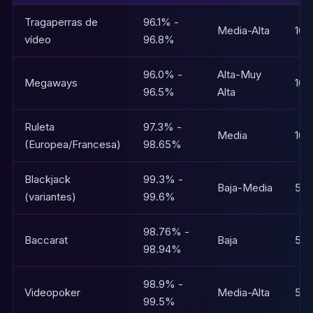
Tragaperras de
96.1% -
Media-Alta
10
vídeo
96.8%
96.0% -
Alta-Muy
Megaways
10
96.5%
Alta
Ruleta
97.3% -
Media
10
(Europea/Francesa)
98.65%
Blackjack
99.3% -
Baja-Media
5%
(variantes)
99.6%
98.76% -
Baccarat
Baja
5%
98.94%
98.9% -
Videopoker
Media-Alta
5%
99.5%