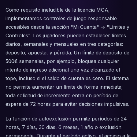
Como requisito ineludible de la licencia MGA,
implementamos controles de juego responsable
accesibles desde la sección "Mi Cuenta" → "Límites y
Controles". Los jugadores pueden establecer límites
diarios, semanales y mensuales en tres categorías:
depósito, apuesta, y pérdida. Un límite de depósito de
500€ semanales, por ejemplo, bloquea cualquier
intento de ingreso adicional una vez alcanzado el
tope, incluso si el saldo de cuenta es cero. El sistema
no permite aumentar un límite de forma inmediata;
toda solicitud de incremento entra en período de
espera de 72 horas para evitar decisiones impulsivas.
La función de autoexclusión permite períodos de 24
horas, 7 días, 30 días, 6 meses, 1 año o exclusión
permanente. Durante el período activo, el acceso a la