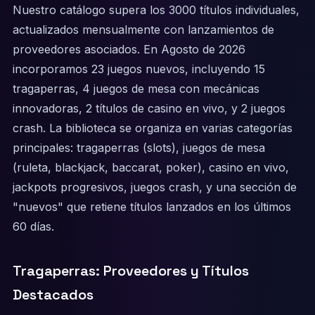
Nuestro catálogo supera los 3000 títulos individuales,
actualizados mensualmente con lanzamientos de
proveedores asociados. En Agosto de 2026
incorporamos 23 juegos nuevos, incluyendo 15
tragaperras, 4 juegos de mesa con mecánicas
innovadoras, 2 títulos de casino en vivo, y 2 juegos
crash. La biblioteca se organiza en varias categorías
principales: tragaperras (slots), juegos de mesa
(ruleta, blackjack, baccarat, poker), casino en vivo,
jackpots progresivos, juegos crash, y una sección de
"nuevos" que retiene títulos lanzados en los últimos
60 días.
Tragaperras: Proveedores y Títulos
Destacados