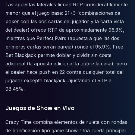
Las apuestas laterales tienen RTP considerablemente
menor que el juego base: 21+3 (combinaciones de
poker con las dos cartas del jugador y la carta vista
del dealer) ofrece RTP de aproximadamente 96.3%,
mientras que Perfect Pairs (apuesta a que las dos
primeras cartas serán pareja) ronda el 95.9%. Free
Bet Blackjack permite doblar y dividir sin coste
adicional (la apuesta adicional la cubre la casa), pero
el dealer hace push en 22 contra cualquier total del
jugador excepto blackjack, ajustando el RTP a
98.45%.
Juegos de Show en Vivo
Crazy Time combina elementos de ruleta con rondas
de bonificación tipo game show. Una rueda principal