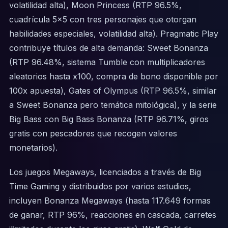
volatilidad alta), Moon Princess (RTP 96.5%,
cuadrícula 5×5 con tres personajes que otorgan
habilidades especiales, volatilidad alta). Pragmatic Play
contribuye títulos de alta demanda: Sweet Bonanza
(RTP 96.48%, sistema Tumble con multiplicadores
aleatorios hasta x100, compra de bono disponible por
100x apuesta), Gates of Olympus (RTP 96.5%, similar
a Sweet Bonanza pero temática mitológica), y la serie
Big Bass con Big Bass Bonanza (RTP 96.71%, giros
gratis con pescadores que recogen valores
monetarios).
Los juegos Megaways, licenciados a través de Big
Time Gaming y distribuidos por varios estudios,
incluyen Bonanza Megaways (hasta 117.649 formas
de ganar, RTP 96%, reacciones en cascada, carretes