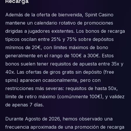
Recarga
Además de la oferta de bienvenida, Spinit Casino
mantiene un calendario rotativo de promociones
dirigidas a jugadores existentes. Los bonos de recarga
típicos oscilan entre 25% y 75% sobre depósitos
mínimos de 20€, con límites máximos de bono
generalmente en el rango de 100€ a 300€. Estos
bonos suelen tener requisitos de apuesta entre 35x y
40x. Las ofertas de giros gratis sin depósito (free
spins) aparecen ocasionalmente, pero con
restricciones más severas: requisitos de hasta 50x,
límite de retiro máximo (comúnmente 100€), y validez
de apenas 7 días.
Durante Agosto de 2026, hemos observado una
frecuencia aproximada de una promoción de recarga